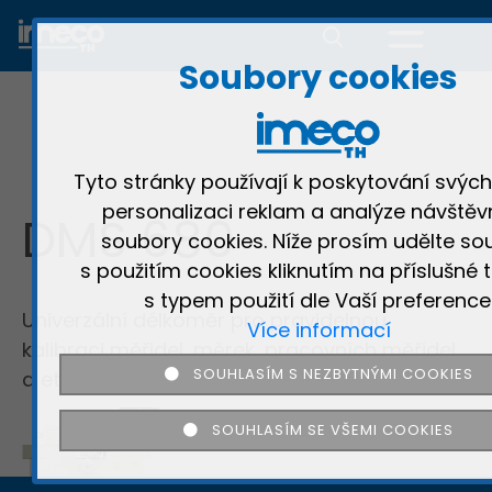
Soubory cookies
Tyto stránky používají k poskytování svých
personalizaci reklam a analýze návštěv
DMS 680
soubory cookies. Níže prosím udělte so
s použitím cookies kliknutím na příslušné t
s typem použití dle Vaší preference
Univerzální délkoměr pro pravidelnou
Více informací
kalibraci měřidel, měrek, pracovních měřidel
SOUHLASÍM S NEZBYTNÝMI COOKIES
a etalonů, dle směrnic ISO 9000.
SOUHLASÍM SE VŠEMI COOKIES