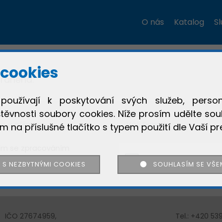
O nás
Katalog
S
Registrace
Přihlásit se
cookies
raněna.
Blokování reklam
Registrace proběhla úspěšně
Přihlášení se nezdařilo
používají k poskytování svých služeb, person
Bohužel používáte ADBLOCK
Děkujeme za zprávu
těvnosti soubory cookies. Níže prosím udělte sou
je se neshodují
a náš portál je založený na příjmech z reklamy
ím na příslušné tlačítko s typem použití dle Vaší pr
Prosíme aby jste vypnuli blokátor reklam.
ím se zpracováním
h údajů
ANO, VYPNU.
NE, NEVYPNU
 S NEZBYTNÝMI COOKIES
SOUHLASÍM SE VŠE
REGISTROVAT
IČO 27674959,
Tel.: +420 539