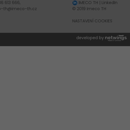
6 613 666,
IMECO TH | LinkedIn
co-th@imeco-th.cz
© 2019 Imeco TH
NASTAVENÍ COOKIES
ZAVŘÍT
developed by