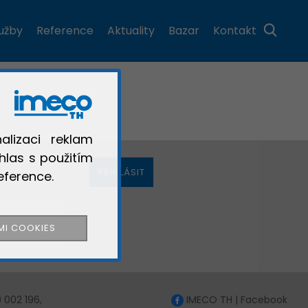
×
lužby
Reference
Aktuality
Bazar
Kontakt
×
×
×
×
×
alizaci reklam
hlas s použitím
PŘIHLÁSIT
eference.
ZAVŘÍT
ZAVŘÍT
MI COOKIES
ZAPOMENUTÉ HESLO
PŘIHLÁSIT SE
 002 196,
IMECO TH | Facebook