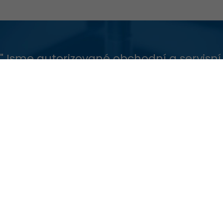
"Jsme autorizované obchodní a servisní
zastoupení předních světových výrobců
vysoce přesné měřicí techniky v oboru
měření profilu povrchu, úchylek tvaru a
polohy a měření délek."
Naši partneři