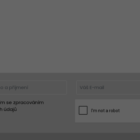
ím se zpracováním
h údajů