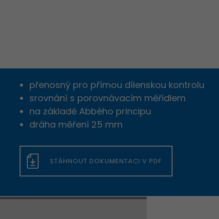
Heslo znovu
Děkujeme
za Va
přenosný pro přímou dílenskou kontrolu
srovnání s porovnávacím měřidlem
na základě Abbého principu
dráha měření 25 mm
STÁHNOUT DOKUMENTACI V PDF