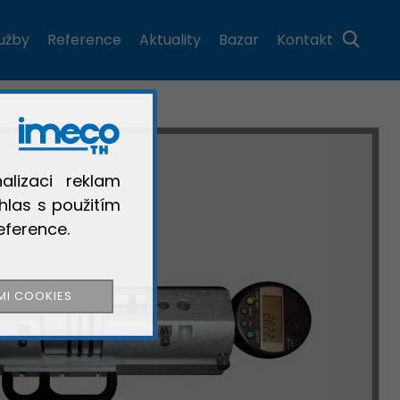
×
lužby
Reference
Aktuality
Bazar
Kontakt
×
alizaci reklam
×
hlas s použitím
×
eference.
×
×
×
MI COOKIES
ZAVŘÍT
ZAVŘÍT