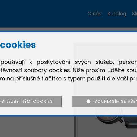
O nás
Katalog
S
Děkujeme
cookies
používají k poskytování svých služeb, person
Registrace
těvnosti soubory cookies. Níže prosím udělte sou
ím na příslušné tlačítko s typem použití dle Vaší pr
Přihlásit se
Blokování reklam
Registrace proběhla úspěšně
Přihlášení se nezdařilo
 S NEZBYTNÝMI COOKIES
SOUHLASÍM SE VŠE
Bohužel používáte ADBLOCK
Děkujeme za zprávu
je se neshodují
a náš portál je založený na příjmech z reklamy
Prosíme aby jste vypnuli blokátor reklam.