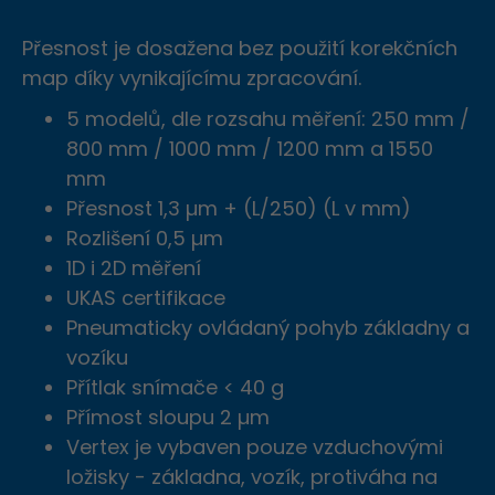
Nyní se můžete přihlásit
Přejeme pěkný den
Prosíme aby jste vypnuli blokátor
ZAVŘÍT
Přesnost je dosažena bez použití korekčních
reklam.
ZAVŘÍT
Heslo
map díky vynikajícímu zpracování.
znovu
ZAPOMENUTÉ HESLO
PŘIHLÁSIT SE
ANO, VYPNU.
NE, NEVYPNU
5 modelů, dle rozsahu měření: 250 mm /
800 mm / 1000 mm / 1200 mm a 1550
Děkujeme
REGISTROVAT
mm
Přesnost 1,3
µm + (L/250) (L v mm)
za Vaš hlas.
Rozlišení 0,5 µm
1D i 2D měření
UKAS certifikace
Pneumaticky ovládaný pohyb základny a
ZAVŘÍT
vozíku
Přítlak snímače < 40 g
Přímost sloupu 2 µm
Vertex je vybaven pouze vzduchovými
ložisky - základna, vozík, protiváha na