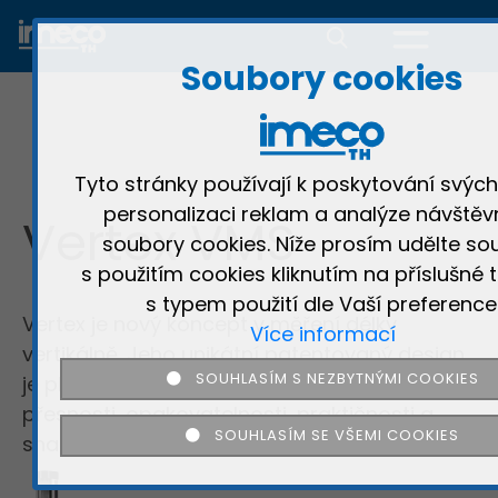
Soubory cookies
Tyto stránky používají k poskytování svých
personalizaci reklam a analýze návštěv
Vertex VMS
soubory cookies. Níže prosím udělte so
s použitím cookies kliknutím na příslušné t
s typem použití dle Vaší preference
Vertex je nový koncept v měření délky
Více informací
vertikálně. Jeho unikátní patentovaný design
SOUHLASÍM S NEZBYTNÝMI COOKIES
je plný inovativních funkcí, vyšší úrovně
přesnosti, opakovatelnosti, praktičnosti a
SOUHLASÍM SE VŠEMI COOKIES
snadné obsluhy.