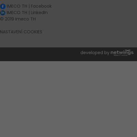
IMECO TH | Facebook
IMECO TH | LinkedIn
© 2019 Imeco TH
NASTAVENÍ COOKIES
developed by