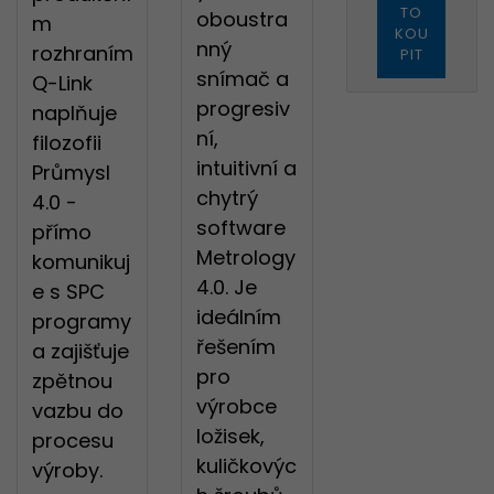
TO
oboustra
m
KOU
nný
rozhraním
PIT
snímač a
Q-Link
progresiv
naplňuje
ní,
filozofii
intuitivní a
Průmysl
chytrý
4.0 -
software
přímo
Metrology
komunikuj
4.0. Je
e s SPC
ideálním
programy
řešením
a zajišťuje
pro
zpětnou
výrobce
vazbu do
ložisek,
procesu
kuličkovýc
výroby.