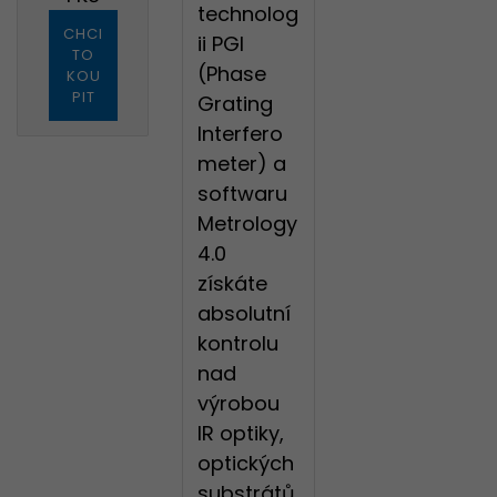
technolog
CHCI
ii PGI
TO
(Phase
KOU
PIT
Grating
Interfero
meter) a
softwaru
Metrology
4.0
získáte
absolutní
kontrolu
nad
výrobou
IR optiky,
optických
substrátů