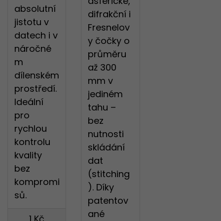
asférické,
absolutní
difrakční i
jistotu v
Fresnelov
datech i v
y čočky o
náročné
průměru
m
až 300
dílenském
mm v
prostředí.
jediném
Ideální
tahu –
pro
bez
rychlou
nutnosti
kontrolu
skládání
kvality
dat
bez
(stitching
kompromi
). Díky
sů.
patentov
ané
1 Kč