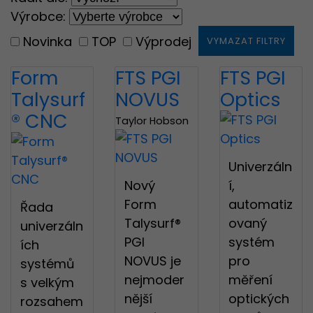
Výrobce:
Novinka
TOP
Výprodej
VYMAZAT FILTRY
Form
FTS PGI
FTS PGI
Talysurf
NOVUS
Optics
® CNC
Taylor Hobson
Univerzáln
Nový
í,
Form
automatiz
Řada
Talysurf®
ovaný
univerzáln
PGI
systém
ích
NOVUS je
pro
systémů
nejmoder
měření
s velkým
nější
optických
rozsahem