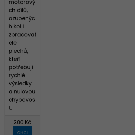
motorový
ch dílů,
ozubenýc
h kol i
zpracovat
ele
plechů,
kteří
potřebují
rychlé
výsledky
a nulovou
chybovos
t.
200 Kč
CHCI