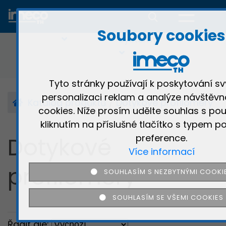
Kruhoměry
Dotykové
3D
Multisenzorov
profiloměry
optické
profiloměry
Soubory cookies
systémy
Tyto stránky používají k poskytování sv
personalizaci reklam a analýze návštěvn
Katalog produktů
Dotykové profiloměry
cookies. Níže prosím udělte souhlas s pou
kliknutím na příslušné tlačítko s typem po
Dotykové
preference.
Více informací
profiloměry
SOUHLASÍM S NEZBYTNÝMI COOKI
SOUHLASÍM SE VŠEMI COOKIES
Řadit dle: