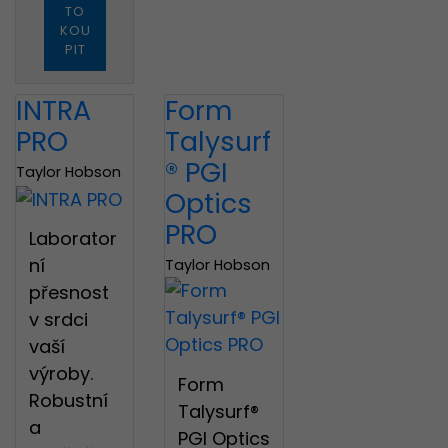
TO
KOU
PIT
INTRA
Form
PRO
Talysurf
® PGI
Taylor Hobson
Optics
PRO
Laborator
ní
Taylor Hobson
přesnost
v srdci
vaší
výroby.
Form
Robustní
Talysurf®
a
PGI Optics