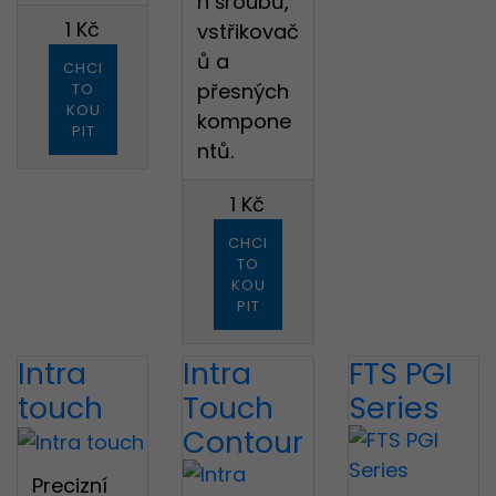
h šroubů,
1 Kč
vstřikovač
ů a
CHCI
přesných
TO
KOU
kompone
PIT
ntů.
1 Kč
CHCI
TO
KOU
PIT
Intra
Intra
FTS PGI
touch
Touch
Series
Contour
Precizní