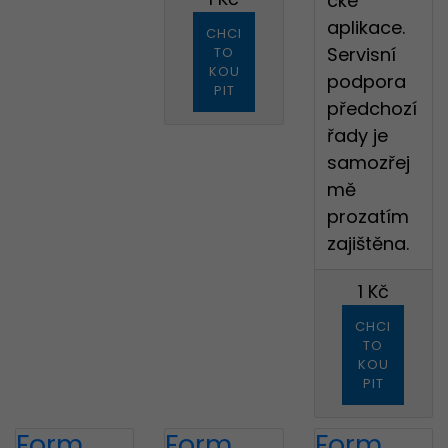
cké
aplikace.
CHCI
Servisní
TO
KOU
podpora
PIT
předchozí
řady je
samozřej
mě
prozatím
zajištěna.
1 Kč
CHCI
TO
KOU
PIT
Form
Form
Form