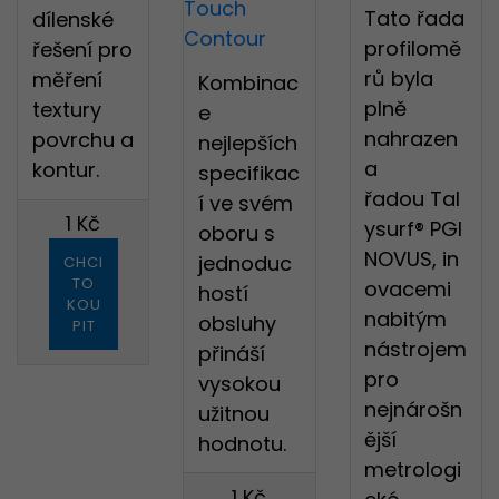
Tato řada
dílenské
profilomě
řešení pro
rů byla
měření
Kombinac
plně
textury
e
nahrazen
povrchu a
nejlepších
a
kontur.
specifikac
řadou Tal
í ve svém
1 Kč
ysurf® PGI
oboru s
NOVUS, in
jednoduc
CHCI
TO
ovacemi
hostí
KOU
nabitým
obsluhy
PIT
nástrojem
přináší
pro
vysokou
nejnárošn
užitnou
ější
hodnotu.
metrologi
1 Kč