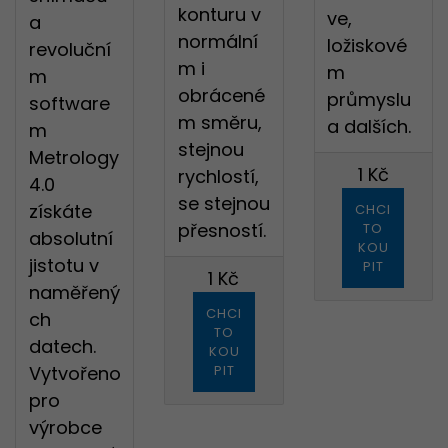
konturu v
ve,
a
normální
ložiskové
revoluční
m i
m
m
obrácené
průmyslu
software
m směru,
a dalších.
m
stejnou
Metrology
1 Kč
rychlostí,
4.0
se stejnou
získáte
CHCI
přesností.
TO
absolutní
KOU
jistotu v
PIT
1 Kč
naměřený
CHCI
ch
TO
datech.
KOU
Vytvořeno
PIT
pro
výrobce