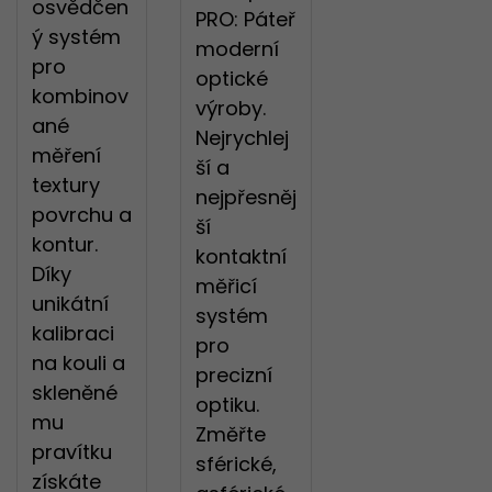
osvědčen
PRO: Páteř
ý systém
moderní
pro
optické
kombinov
výroby.
ané
Nejrychlej
měření
ší a
textury
nejpřesněj
povrchu a
ší
kontur.
kontaktní
Díky
měřicí
unikátní
systém
kalibraci
pro
na kouli a
precizní
skleněné
optiku.
mu
Změřte
pravítku
sférické,
získáte