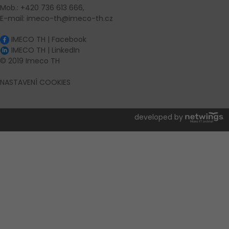
Mob.: +420 736 613 666,
E-mail: imeco-th@imeco-th.cz
IMECO TH | Facebook
IMECO TH | LinkedIn
© 2019 Imeco TH
NASTAVENÍ COOKIES
developed by