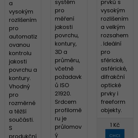
systém
prvků s
a
pro
vysokým
vysokým
měření
rozlišením
rozlišením
jakosti
a velkým
pro
povrchu,
rozsahem
automatiz
kontury,
. Ideální
ovanou
3D a
pro
kontrolu
průměru,
sférické,
jakosti
včetně
asférické,
povrchu a
požadavk
difrakční
kontury.
ů ISO
optické
Vhodný
21920.
prvky i
pro
Srdcem
freeform
rozměrné
profilomě
objekty.
a těžší
ru je
součásti.
1 Kč
průlomov
S
ý
produkční
CHCI