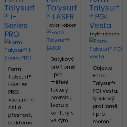
Talysurf
Talysurf
Talysurf
® i-
® LASER
® PGI
Series
Vesta
Taylor Hobson
PRO
Taylor Hobson
Děkujeme
Dotykový
profilomě
Objevte
Form
r pro
Form
Talysurf®
měření
Talysurf®
i-Series
textury
PGI Vesta:
PRO:
Registrace
povrchu,
špičkový
Všestrann
tvaru a
profilomě
ost a
Blokování reklam
Jméno a
Přihlásit se
kontury s
r pro
přesnost,
příjmení
Registrace proběhl
velkým
měření
Používáte adBlock!
na kterou