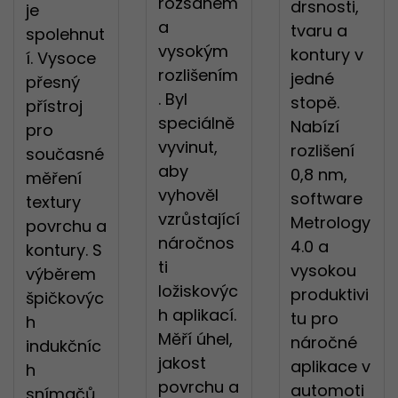
Přihlášení se nezdaři
rozsahem
@
drsnosti,
je
Email
úspěšně
Bohužel používáte ADBLOC
Děkujeme za zpráv
a
tvaru a
spolehnut
Bohužel zadané přihlašovací
a náš portál je založený na
vysokým
kontury v
Registrace proběhla úspěšně
í. Vysoce
údaje se neshodují
v nejbližší době se Vám ozveme.
příjmech z reklamy
Heslo
rozlišením
jedné
Nyní se můžete přihlásit
přesný
Přejeme pěkný den
. Byl
stopě.
Prosíme aby jste vypnuli bloká
přístroj
ZAV
speciálně
Nabízí
reklam.
pro
ZAV
Heslo
vyvinut,
rozlišení
současné
znovu
ZAPOMENUTÉ HESLO
PŘIHLÁSIT
ANO, VYPNU.
NE, NEVYPNU
aby
0,8 nm,
měření
vyhověl
software
textury
Děkujeme
REGISTROVAT
vzrůstající
Metrology
povrchu a
náročnos
4.0 a
kontury. S
za Vaš hlas.
ti
vysokou
výběrem
ložiskovýc
produktivi
špičkovýc
h aplikací.
tu pro
h
Měří úhel,
náročné
indukčníc
jakost
ZAVŘ
aplikace v
h
povrchu a
automoti
snímačů