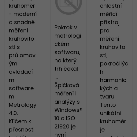
kruhoměr
chlostní
- moderní
měřicí
a snadné
přístroj
Pokrok v
měření
pro
metrologi
kruhovito
měření
ckém
sti s
kruhovito
softwaru,
průlomov
sti,
na který
ým
pokročilýc
trh čekal
ovládací
h
....
m
harmonic
Špičková
software
kých a
měření i
m
tvaru.
analýzy s
Metrology
Tento
Windows®
4.0.
unikátní
10 a ISO
Klíčem k
kruhoměr
21920 je
přesnosti
je
nyní