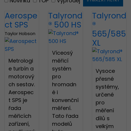
Novinka
TOP
Výprodej
VYMAZAT FILTRY
Aerospe
Talyrond
Talyrond
ct SPS
® 500 HS
®
565/585
Taylor Hobson
XL
Víceosý
Metrologi
měřicí
e turbín a
systém
Vysoce
motorový
pro
přesné
ch sestav.
hromadn
systémy,
Aerospec
é i
určené
t SPS je
konvenční
pro
řada
měření.
měření
měřicích
Tato řada
dílů s
zařízení,
modelů
velkým