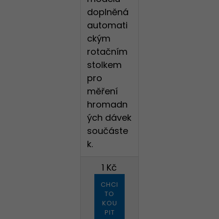
doplněná
automati
ckým
rotačním
stolkem
pro
měření
hromadn
ých dávek
součáste
k.
1 Kč
CHCI
TO
KOU
PIT