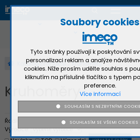
Kruhoměry
Dotykové
3D
Multisenzorov
profiloměry
optické
profiloměry
Soubory cookies
systémy
Tyto stránky používají k poskytování sv
personalizaci reklam a analýze návštěvn
Katalog produktů
Kruhoměry
cookies. Níže prosím udělte souhlas s pou
kliknutím na příslušné tlačítko s typem po
Kruhoměry
preference.
Více informací
SOUHLASÍM S NEZBYTNÝMI COOKI
Řadit dle:
SOUHLASÍM SE VŠEMI COOKIES
Výrobce: