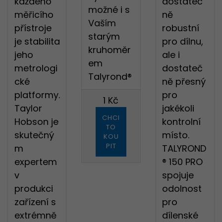
každého
dostateč
možné i s
měřicího
ně
Vaším
přístroje
robustní
starým
je stabilita
pro dílnu,
kruhoměr
jeho
ale i
em
metrologi
dostateč
Talyrond®
cké
ně přesný
platformy.
pro
1 Kč
Taylor
jakékoli
CHCI
Hobson je
kontrolní
TO
skutečný
místo.
KOU
PIT
m
TALYROND
expertem
® 150 PRO
v
spojuje
produkci
odolnost
zařízení s
pro
extrémně
dílenské