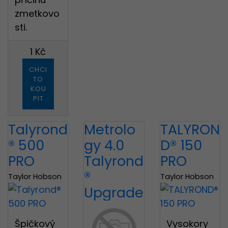
zmetkovo
sti.
1 Kč
CHCI
TO
KOU
PIT
Talyrond
Metrolo
TALYRON
® 500
gy 4.0
D® 150
PRO
Talyrond
PRO
®
Taylor Hobson
Taylor Hobson
Upgrade
Špičkový
Vysokory