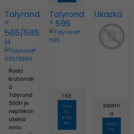
Talyrond
Talyrond
Ukazka
®
® 595
565/585
H
Řada
kruhoměr
ů
Talyrond
1 Kč
500H je
zdarm
CHCI
nepřekon
TO
a
KOU
atelná
PIT
CHCI
svou
TO