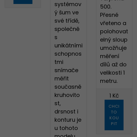
systémov
500.
ý šum ve
Přesné
své třídě,
vřeteno a
společně
polohovat
s
elný sloup
unikátními
umožňuje
schopnos
měření
tmi
dílů až do
snímače
velikosti 1
měřit
metru.
současně
kruhovito
1 Kč
st,
CHCI
drsnost i
TO
KOU
konturu je
PIT
u tohoto
modelu