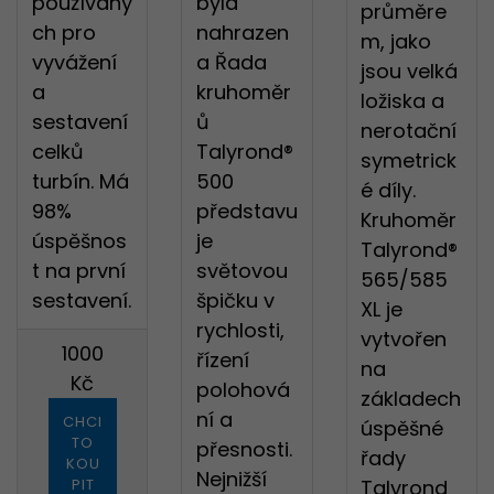
používaný
byla
průměre
ch pro
nahrazen
m, jako
vyvážení
a Řada
jsou velká
a
kruhoměr
ložiska a
sestavení
ů
nerotační
celků
Talyrond®
symetrick
turbín. Má
500
é díly.
98%
představu
Kruhoměr
úspěšnos
je
Talyrond®
t na první
světovou
565/585
sestavení.
špičku v
XL je
rychlosti,
vytvořen
1000
řízení
na
Kč
polohová
základech
ní a
CHCI
úspěšné
TO
přesnosti.
řady
KOU
Nejnižší
PIT
Talyrond