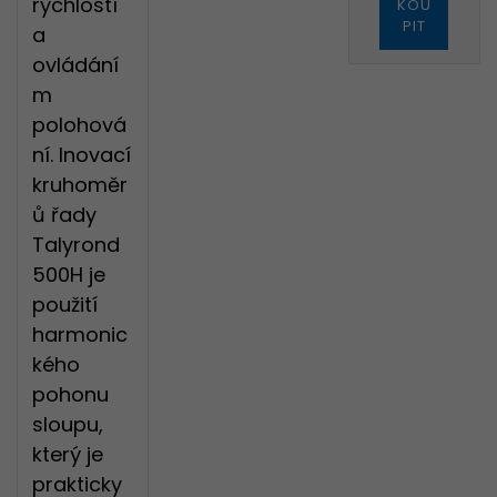
rychlostí
KOU
PIT
a
ovládání
m
polohová
Děkujeme
ní. Inovací
kruhoměr
ů řady
Talyrond
500H je
použití
Registrace
harmonic
kého
Blokování reklam
Jméno a
Přihlásit se
pohonu
příjmení
sloupu,
Registrace proběhl
Používáte adBlock!
Přihlášení se nezdaři
který je
@
Email
úspěšně
Bohužel používáte ADBLOC
prakticky
Děkujeme za zpráv