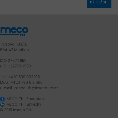
PŘIHLÁSIT
Tyršova 1183/3,
664 42 Modřice
IČO 27674959,
DIČ CZ27674959
Tel.: +420 539 002 196,
Mob.: +420 736 613 666,
E-mail: imeco-th@imeco-th.cz
IMECO TH | Facebook
IMECO TH | LinkedIn
© 2019 Imeco TH