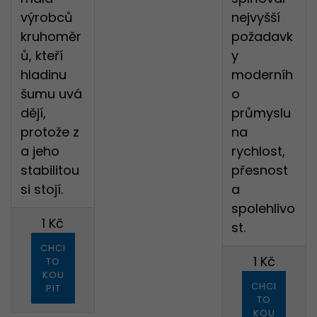
výrobců
nejvyšší
kruhoměr
požadavk
ů, kteří
y
hladinu
moderníh
šumu uvá
o
dějí,
průmyslu
protože z
na
a jeho
rychlost,
stabilitou
přesnost
si stojí.
a
spolehlivo
1 Kč
st.
CHCI
1 Kč
TO
KOU
CHCI
PIT
TO
KOU